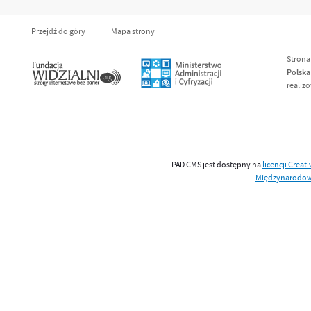
Przejdź do góry
Mapa strony
Strona
Polska
realiz
PAD CMS jest dostępny na
licencji
Creat
Międzynarodo