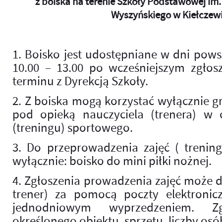
z boiska na terenie Szkoły Podstawowej im
Wyszyńskiego w Kiełczew
1. Boisko jest udostępniane w dni pow
10.00 – 13.00 po wcześniejszym zgłos
terminu z Dyrekcją Szkoły.
2. Z boiska mogą korzystać wyłącznie 
pod opieką nauczyciela (trenera) w ce
(treningu) sportowego.
3. Do przeprowadzenia zajęć ( trenin
wyłącznie: boisko do mini piłki nożnej.
4. Zgłoszenia prowadzenia zajęć może d
trener) za pomocą poczty elektronicz
jednodniowym wyprzedzeniem. Zg
określonego obiektu, sprzętu, liczby osó