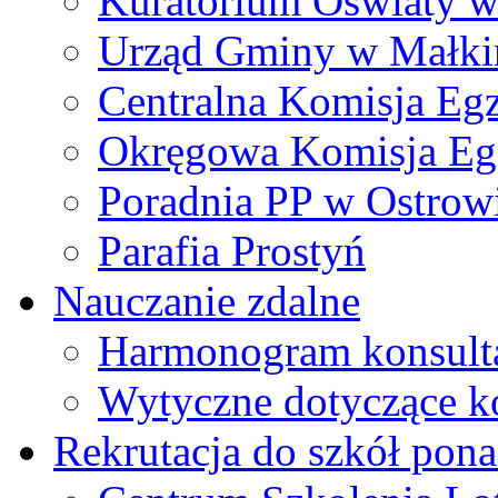
Kuratorium Oświaty w
Urząd Gminy w Małki
Centralna Komisja Eg
Okręgowa Komisja Eg
Poradnia PP w Ostrow
Parafia Prostyń
Nauczanie zdalne
Harmonogram konsultac
Wytyczne dotyczące ko
Rekrutacja do szkół po